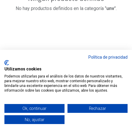
No hay productos definidos en la categoría "
unv
".
Política de privacidad
Utilizamos cookies
Podemos utilizarlas para el análisis de los datos de nuestros visitantes,
para mejorar nuestro sitio web, mostrar contenido personalizado y
brindarle una excelente experiencia en el sitio web. Para obtener más
información sobre las cookies que utilizamos, abre los ajustes.
Nuestros productos y servicios
Ok, continuar
Rechazar
Inicio
No, ajustar
Contacte con nosotros