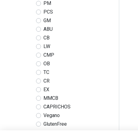
PM
PCS
GM
ABU
CB
LW
CMP
OB
TC
CR
EX
MMCB
CAPRICHOS
Vegano
GlutenFree
COLOMER