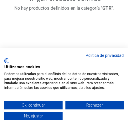
No hay productos definidos en la categoría "
GTR
".
Política de privacidad
Utilizamos cookies
Podemos utilizarlas para el análisis de los datos de nuestros visitantes,
para mejorar nuestro sitio web, mostrar contenido personalizado y
brindarle una excelente experiencia en el sitio web. Para obtener más
información sobre las cookies que utilizamos, abre los ajustes.
Nuestros productos y servicios
Ok, continuar
Rechazar
Inicio
No, ajustar
Contacte con nosotros