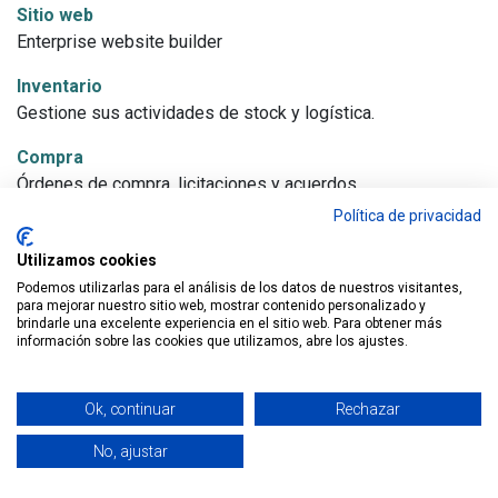
Sitio web
Enterprise website builder
Inventario
Gestione sus actividades de stock y logística.
Compra
Órdenes de compra, licitaciones y acuerdos.
Política de privacidad
Comercio electrónico
Venda sus productos online
Utilizamos cookies
Podemos utilizarlas para el análisis de los datos de nuestros visitantes,
Marketing por email
para mejorar nuestro sitio web, mostrar contenido personalizado y
Diseñar, enviar y gestionar correos electrónicos
brindarle una excelente experiencia en el sitio web. Para obtener más
información sobre las cookies que utilizamos, abre los ajustes.
Gastos
Enviar, validar y refacturar los gastos de los empleados.
Ok, continuar
Rechazar
Empleados
No, ajustar
Centralice la información de los empleados